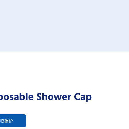
posable Shower Cap
取报价