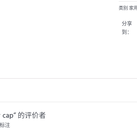
类别
家
分享
到：
r cap” 的评价者
标注